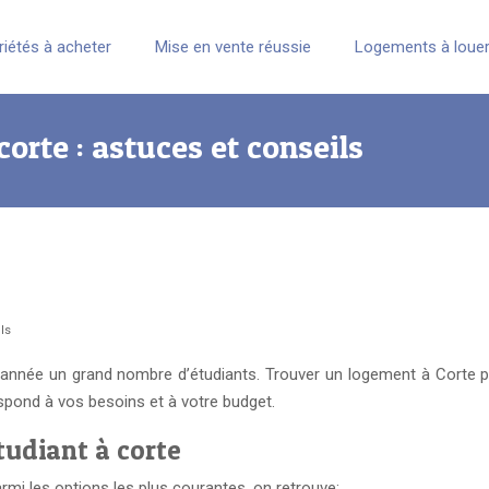
riétés à acheter
Mise en vente réussie
Logements à loue
orte : astuces et conseils
ls
que année un grand nombre d’étudiants. Trouver un logement à Corte p
espond à vos besoins et à votre budget.
tudiant à corte
rmi les options les plus courantes, on retrouve: