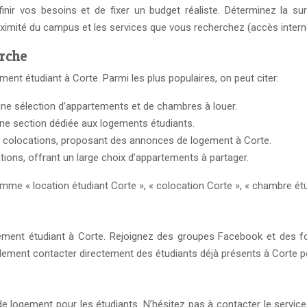
inir vos besoins et de fixer un budget réaliste. Déterminez la su
oximité du campus et les services que vous recherchez (accès internet,
erche
ent étudiant à Corte. Parmi les plus populaires, on peut citer:
ne sélection d’appartements et de chambres à louer.
une section dédiée aux logements étudiants.
e colocations, proposant des annonces de logement à Corte.
tions, offrant un large choix d’appartements à partager.
me « location étudiant Corte », « colocation Corte », « chambre étud
gement étudiant à Corte. Rejoignez des groupes Facebook et des 
lement contacter directement des étudiants déjà présents à Corte 
e logement pour les étudiants. N’hésitez pas à contacter le service