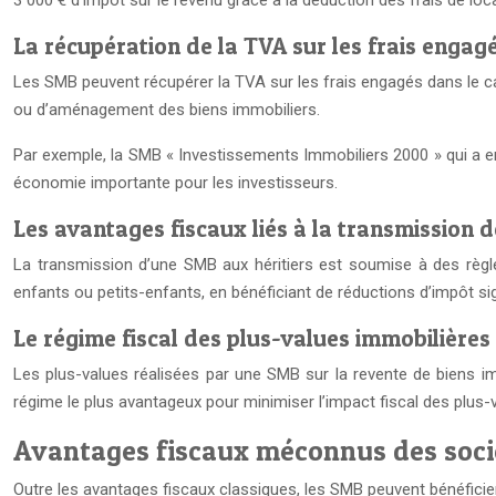
3 000 € d’impôt sur le revenu grâce à la déduction des frais de loca
La récupération de la TVA sur les frais engag
Les SMB peuvent récupérer la TVA sur les frais engagés dans le cad
ou d’aménagement des biens immobiliers.
Par exemple, la SMB « Investissements Immobiliers 2000 » qui a e
économie importante pour les investisseurs.
Les avantages fiscaux liés à la transmission d
La transmission d’une SMB aux héritiers est soumise à des règle
enfants ou petits-enfants, en bénéficiant de réductions d’impôt sig
Le régime fiscal des plus-values immobilières
Les plus-values réalisées par une SMB sur la revente de biens imm
régime le plus avantageux pour minimiser l’impact fiscal des plus-
Avantages fiscaux méconnus des soci
Outre les avantages fiscaux classiques, les SMB peuvent bénéficier