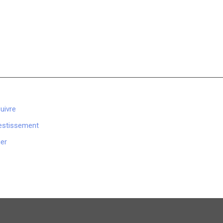
uivre
vestissement
ier